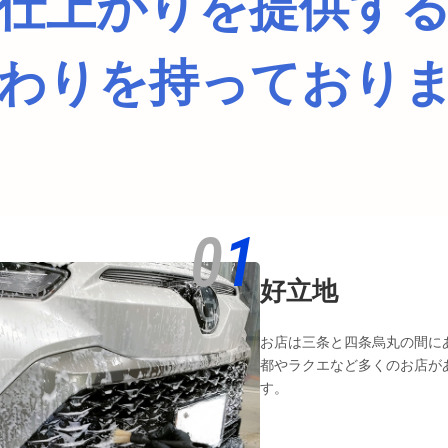
仕上がりを提供す
わりを持っており
0
1
好立地
お店は三条と四条烏丸の間に
都やラクエなど多くのお店が
す。